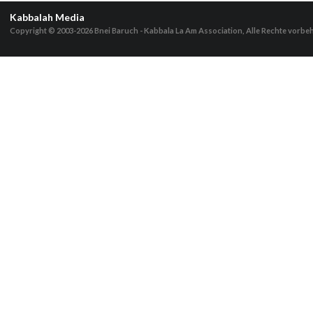
Kabbalah Media
Copyright © 2003-2026
Bnei Baruch - Kabbala La Am Association, Alle Rechte vorbe