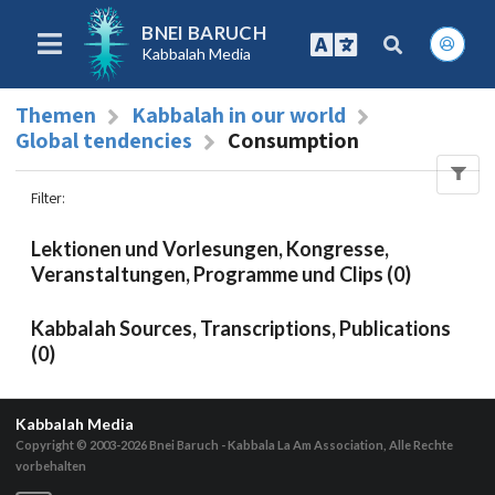
BNEI BARUCH
Kabbalah Media
Themen
Kabbalah in our world
Global tendencies
Consumption
Filter
:
Lektionen und Vorlesungen, Kongresse,
Veranstaltungen, Programme und Clips (0)
Kabbalah Sources, Transcriptions, Publications
(0)
Kabbalah Media
Copyright © 2003-2026
Bnei Baruch - Kabbala La Am Association, Alle Rechte
vorbehalten