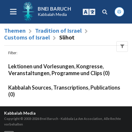
BNEI BARUCH
Kabbalah Media
Themen
Tradition of Israel
Customs of Israel
Slihot
Filter
:
Lektionen und Vorlesungen, Kongresse,
Veranstaltungen, Programme und Clips (0)
Kabbalah Sources, Transcriptions, Publications
(0)
Kabbalah Media
Copyright © 2003-2026
Bnei Baruch - Kabbala La Am Association, Alle Rechte
vorbehalten