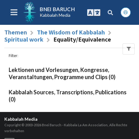
BNEI BARUCH
Kabbalah Media
Themen
The Wisdom of Kabbalah
Spiritual work
Equality/Equivalence
Filter
:
Lektionen und Vorlesungen, Kongresse,
Veranstaltungen, Programme und Clips (0)
Kabbalah Sources, Transcriptions, Publications
(0)
Kabbalah Media
Copyright © 2003-2026
Bnei Baruch - Kabbala La Am Association, Alle Rechte
vorbehalten