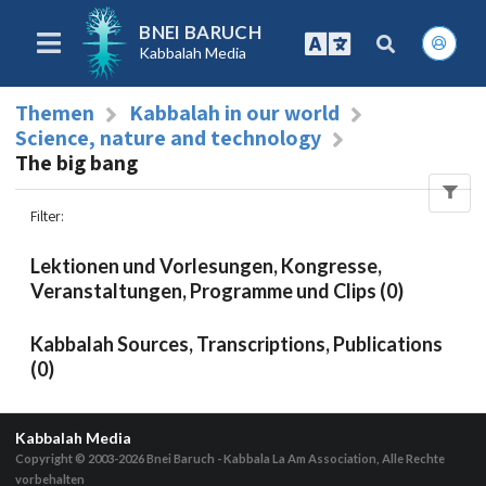
BNEI BARUCH
Kabbalah Media
Themen
Kabbalah in our world
Science, nature and technology
The big bang
Filter
:
Lektionen und Vorlesungen, Kongresse,
Veranstaltungen, Programme und Clips (0)
Kabbalah Sources, Transcriptions, Publications
(0)
Kabbalah Media
Copyright © 2003-2026
Bnei Baruch - Kabbala La Am Association, Alle Rechte
vorbehalten