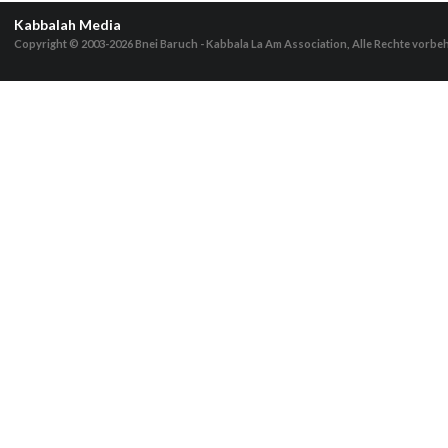
Kabbalah Media
Copyright © 2003-2026
Bnei Baruch - Kabbala La Am Association, Alle Rechte vorbe