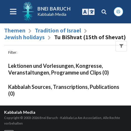
BNEI BARUCH
Kabbalah Media
Themen
Tradition of Israel
Jewish holidays
Tu BiShvat (15th of Shevat)
Filter
:
Lektionen und Vorlesungen, Kongresse,
Veranstaltungen, Programme und Clips (0)
Kabbalah Sources, Transcriptions, Publications
(0)
Kabbalah Media
Copyright © 2003-2026
Bnei Baruch - Kabbala La Am Association, Alle Rechte
vorbehalten