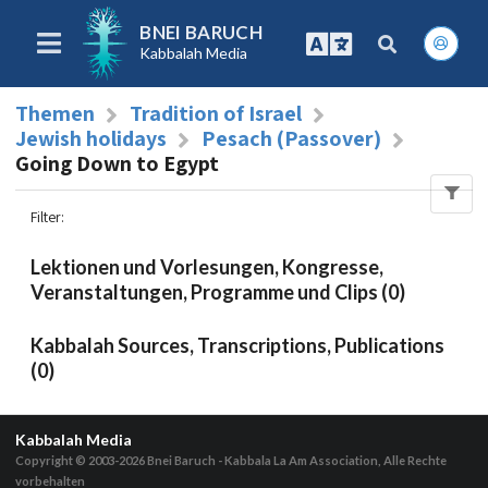
BNEI BARUCH
Kabbalah Media
Themen
Tradition of Israel
Jewish holidays
Pesach (Passover)
Going Down to Egypt
Filter
:
Lektionen und Vorlesungen, Kongresse,
Veranstaltungen, Programme und Clips (0)
Kabbalah Sources, Transcriptions, Publications
(0)
Kabbalah Media
Copyright © 2003-2026
Bnei Baruch - Kabbala La Am Association, Alle Rechte
vorbehalten