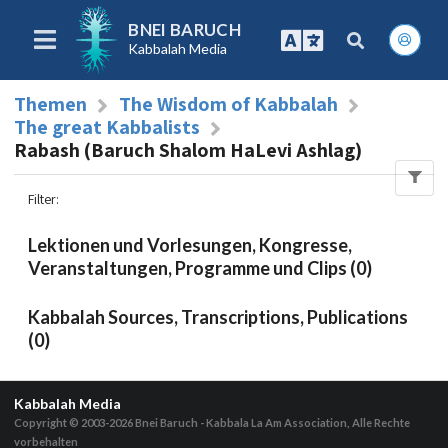
BNEI BARUCH
Kabbalah Media
Themen
The Wisdom of Kabbalah
The great Kabbalists
Rabash (Baruch Shalom HaLevi Ashlag)
Filter
:
Lektionen und Vorlesungen, Kongresse,
Veranstaltungen, Programme und Clips (0)
Kabbalah Sources, Transcriptions, Publications
(0)
Kabbalah Media
Copyright © 2003-2026
Bnei Baruch - Kabbala La Am Association, Alle Rechte
vorbehalten