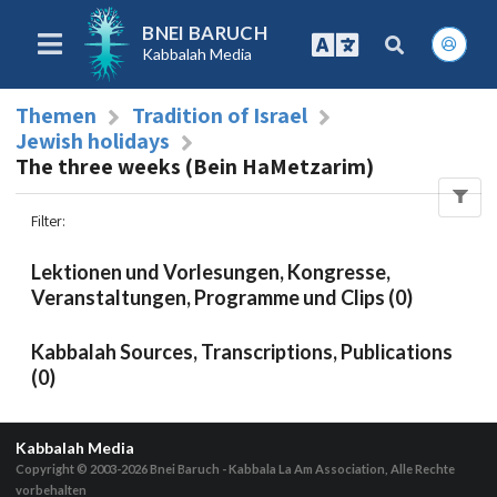
BNEI BARUCH
Kabbalah Media
Themen
Tradition of Israel
Jewish holidays
The three weeks (Bein HaMetzarim)
Filter
:
Lektionen und Vorlesungen, Kongresse,
Veranstaltungen, Programme und Clips (0)
Kabbalah Sources, Transcriptions, Publications
(0)
Kabbalah Media
Copyright © 2003-2026
Bnei Baruch - Kabbala La Am Association, Alle Rechte
vorbehalten