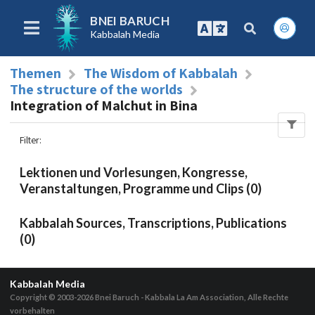
BNEI BARUCH
Kabbalah Media
Themen
The Wisdom of Kabbalah
The structure of the worlds
Integration of Malchut in Bina
Filter
:
Lektionen und Vorlesungen, Kongresse,
Veranstaltungen, Programme und Clips (0)
Kabbalah Sources, Transcriptions, Publications
(0)
Kabbalah Media
Copyright © 2003-2026
Bnei Baruch - Kabbala La Am Association, Alle Rechte
vorbehalten