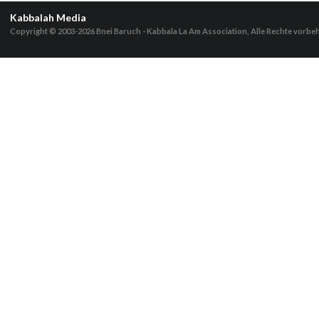
Kabbalah Media
Copyright © 2003-2026
Bnei Baruch - Kabbala La Am Association, Alle Rechte vorbe