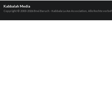
Kabbalah Media
Copyright © 2003-2026
Bnei Baruch - Kabbala La Am Association, Alle Rechte vorbe