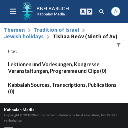
BNEI BARUCH
Kabbalah Media
Themen
Tradition of Israel
Jewish holidays
Tishaa BeAv (Ninth of Av)
Filter
:
Lektionen und Vorlesungen, Kongresse,
Veranstaltungen, Programme und Clips (0)
Kabbalah Sources, Transcriptions, Publications
(0)
Kabbalah Media
Copyright © 2003-2026
Bnei Baruch - Kabbala La Am Association, Alle Rechte
vorbehalten