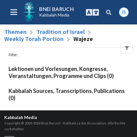
BNEI BARUCH
Kabbalah Media
Themen
Tradition of Israel
Weekly Torah Portion
Wajeze
Filter
:
Lektionen und Vorlesungen, Kongresse,
Veranstaltungen, Programme und Clips (0)
Kabbalah Sources, Transcriptions, Publications
(0)
Kabbalah Media
Copyright © 2003-2026
Bnei Baruch - Kabbala La Am Association, Alle Rechte
vorbehalten