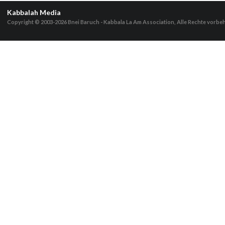
Kabbalah Media
Copyright © 2003-2026
Bnei Baruch - Kabbala La Am Association, Alle Rechte vorbe