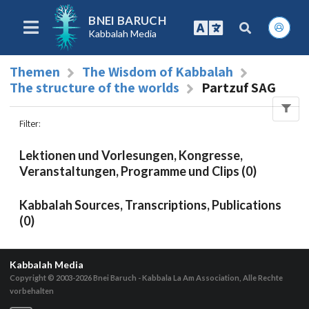
BNEI BARUCH
Kabbalah Media
Themen
The Wisdom of Kabbalah
The structure of the worlds
Partzuf SAG
Filter
:
Lektionen und Vorlesungen, Kongresse,
Veranstaltungen, Programme und Clips (0)
Kabbalah Sources, Transcriptions, Publications
(0)
Kabbalah Media
Copyright © 2003-2026
Bnei Baruch - Kabbala La Am Association, Alle Rechte
vorbehalten