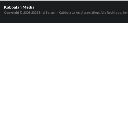
Kabbalah Media
Copyright © 2003-2026
Bnei Baruch - Kabbala La Am Association, Alle Rechte vorbe