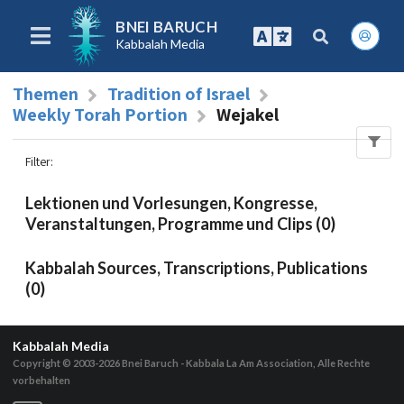
BNEI BARUCH
Kabbalah Media
Themen
Tradition of Israel
Weekly Torah Portion
Wejakel
Filter
:
Lektionen und Vorlesungen, Kongresse,
Veranstaltungen, Programme und Clips (0)
Kabbalah Sources, Transcriptions, Publications
(0)
Kabbalah Media
Copyright © 2003-2026
Bnei Baruch - Kabbala La Am Association, Alle Rechte
vorbehalten