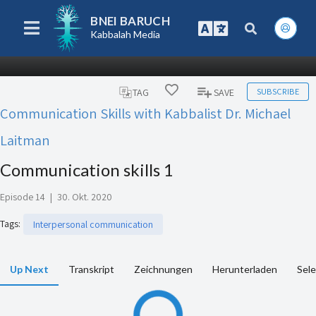
BNEI BARUCH
Kabbalah Media
SUBSCRIBE
TAG
SAVE
Communication Skills with Kabbalist Dr. Michael
Laitman
Communication skills 1
Episode 14
|
30. Okt. 2020
Tags
:
Interpersonal communication
Up Next
Transkript
Zeichnungen
Herunterladen
Sele