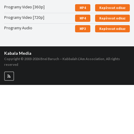
Programy Video [360p]
MP4
Kopírovat odkaz
Programy Video [720p]
MP4
Kopírovat odkaz
Programy Audio
MP3
Kopírovat odkaz
Kabala Media
Copyright © 2003-2026
Bnei Baruch – Kabbalah L’Am Association, All rights
reserved