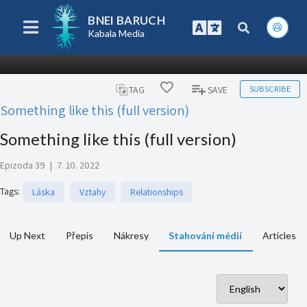
BNEI BARUCH
Kabala Media
SUBSCRIBE
TAG
SAVE
Something like this (full version)
Something like this (full version)
Epizoda 39
|
7. 10. 2022
Tags
:
Láska
Vztahy
Relationships
Up Next
Přepis
Nákresy
Stahování médií
Articles