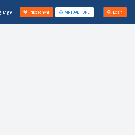
guage
Přispět nyní
VIRTUAL HOME
Login