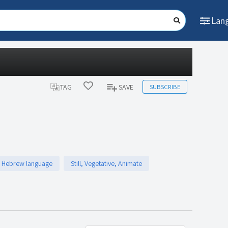
Lan
SUBSCRIBE
TAG
SAVE
 Hebrew language
Still, Vegetative, Animate