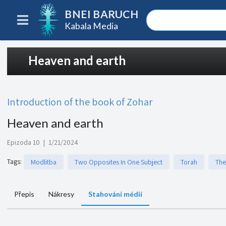
BNEI BARUCH
Kabala Media
Heaven and earth
Introduction of the book of Zohar
Heaven and earth
Epizoda 10
|
1/21/2024
Tags
:
Modlitba
Two Opposites In One Subject
Torah
The
Přepis
Nákresy
Stahování médií