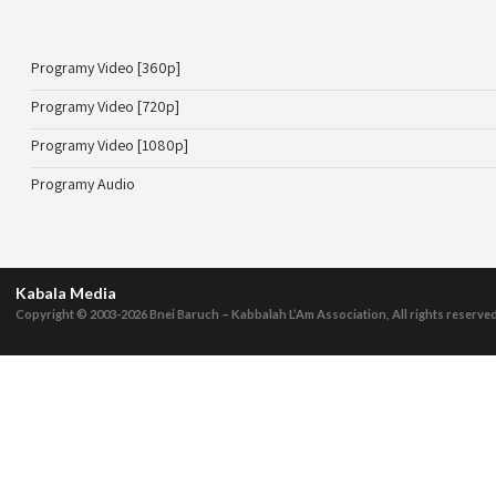
Programy Video [360p]
Programy Video [720p]
Programy Video [1080p]
Programy Audio
Kabala Media
Copyright © 2003-2026
Bnei Baruch – Kabbalah L’Am Association, All rights reserve