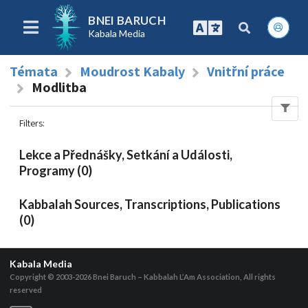
BNEI BARUCH
Kabala Media
Témata
Moudrost Kabaly
Vnitřní práce
Modlitba
Filters
:
Lekce a Přednášky, Setkání a Události,
Programy (0)
Kabbalah Sources, Transcriptions, Publications
(0)
Kabala Media
Copyright © 2003-2026
Bnei Baruch – Kabbalah L’Am Association, All rights
reserved