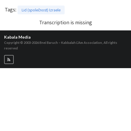
Tags
:
Lid (společnost) Izraele
Transcription is missing
Kabala Media
Copyright © 2003-2026
Bnei Baruch – Kabbalah L’Am Association, All rights
reserved