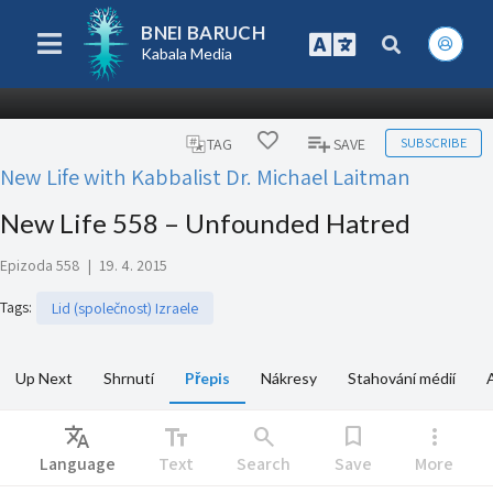
BNEI BARUCH
Kabala Media
SUBSCRIBE
TAG
SAVE
New Life with Kabbalist Dr. Michael Laitman
New Life 558 – Unfounded Hatred
Epizoda 558
|
19. 4. 2015
Tags
:
Lid (společnost) Izraele
Up Next
Shrnutí
Přepis
Nákresy
Stahování médií
Translate
text_fields
search
bookmark
more_vert
Language
Text
Search
Save
More