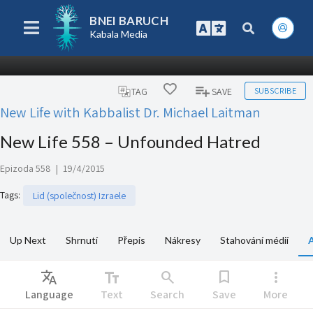
BNEI BARUCH
Kabala Media
SUBSCRIBE
TAG
SAVE
New Life with Kabbalist Dr. Michael Laitman
New Life 558 – Unfounded Hatred
Epizoda 558
|
19/4/2015
Tags
:
Lid (společnost) Izraele
Up Next
Shrnutí
Přepis
Nákresy
Stahování médií
A
Translate
text_fields
search
bookmark
more_vert
Language
Text
Search
Save
More