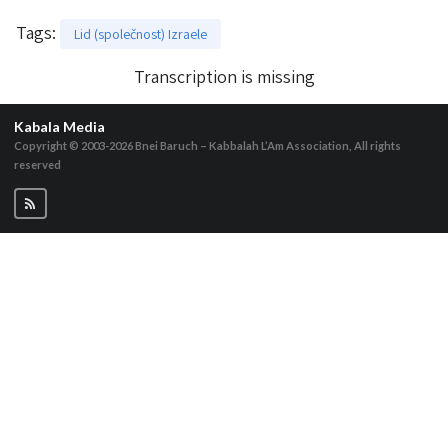
Tags
:
Lid (společnost) Izraele
Transcription is missing
Kabala Media
Copyright © 2003-2026
Bnei Baruch – Kabbalah L’Am Association, All rights
reserved