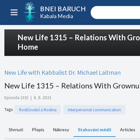
BNEI BARUCH
Kabala Media
New Life 1315 – Relations With Gr
Home
New Life with Kabbalist Dr. Michael Laitman
New Life 1315 – Relations With Grown
Epizoda 1315
|
8. 8. 2021
Tags
:
Rodičovství a Rodina
Interpersonal communication
Shrnutí
Přepis
Nákresy
Stahování médií
Articles