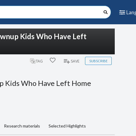
Lan
ownup Kids Who Have Left
SUBSCRIBE
TAG
SAVE
up Kids Who Have Left Home
Research materials
Selected Highlights