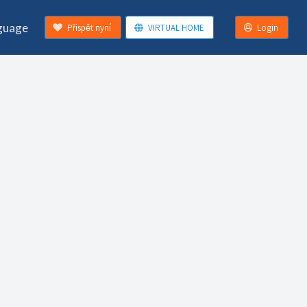
guage
Přispět nyní
VIRTUAL HOME
Login