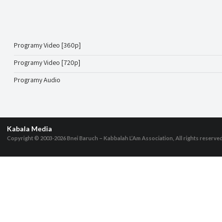
Programy Video [360p]
Programy Video [720p]
Programy Audio
Kabala Media
Copyright © 2003-2026
Bnei Baruch – Kabbalah L’Am Association, All rights reserve