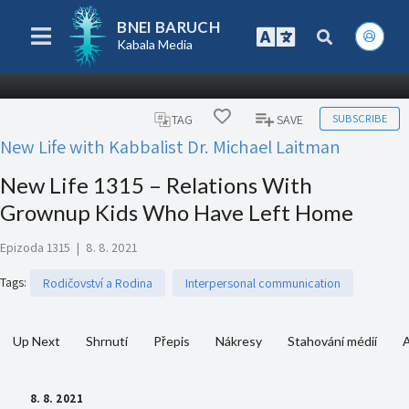
BNEI BARUCH
Kabala Media
SUBSCRIBE
TAG
SAVE
New Life with Kabbalist Dr. Michael Laitman
New Life 1315 – Relations With
Grownup Kids Who Have Left Home
Epizoda 1315
|
8. 8. 2021
Tags
:
Rodičovství a Rodina
Interpersonal communication
Up Next
Shrnutí
Přepis
Nákresy
Stahování médií
A
8. 8. 2021