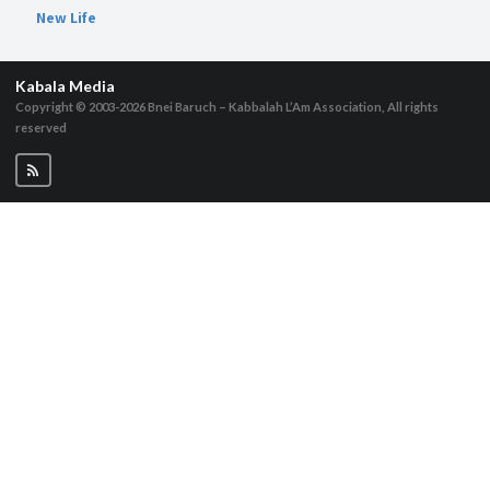
New Life
Kabala Media
Copyright © 2003-2026
Bnei Baruch – Kabbalah L’Am Association, All rights
reserved