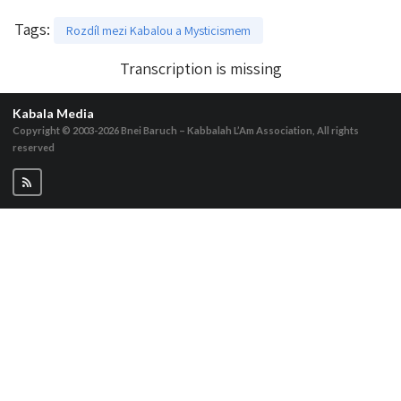
Tags
:
Rozdíl mezi Kabalou a Mysticismem
Transcription is missing
Kabala Media
Copyright © 2003-2026
Bnei Baruch – Kabbalah L’Am Association, All rights
reserved