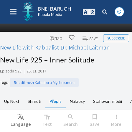
BNEI BARUCH
Kabala Media
SUBSCRIBE
TAG
SAVE
New Life with Kabbalist Dr. Michael Laitman
New Life 925 – Inner Solitude
Epizoda 925
|
28. 11. 2017
Tags
:
Rozdíl mezi Kabalou a Mysticismem
Up Next
Shrnutí
Přepis
Nákresy
Stahování médií
Translate
text_fields
search
bookmark
more_vert
Language
Text
Search
Save
More