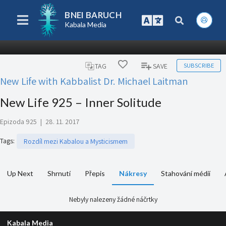
BNEI BARUCH
Kabala Media
SUBSCRIBE
TAG
SAVE
New Life with Kabbalist Dr. Michael Laitman
New Life 925 – Inner Solitude
Epizoda 925
|
28. 11. 2017
Tags
:
Rozdíl mezi Kabalou a Mysticismem
Up Next
Shrnutí
Přepis
Nákresy
Stahování médií
Nebyly nalezeny žádné náčrtky
Kabala Media