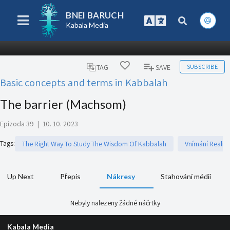
BNEI BARUCH
Kabala Media
SUBSCRIBE
TAG
SAVE
Basic concepts and terms in Kabbalah
The barrier (Machsom)
Epizoda 39
|
10. 10. 2023
Tags
:
The Right Way To Study The Wisdom Of Kabbalah
Vnímání Reality
Up Next
Přepis
Nákresy
Stahování médií
Nebyly nalezeny žádné náčrtky
Kabala Media