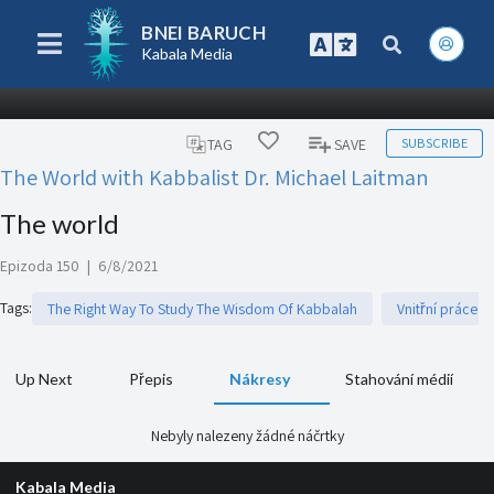
BNEI BARUCH
Kabala Media
SUBSCRIBE
TAG
SAVE
The World with Kabbalist Dr. Michael Laitman
The world
Epizoda 150
|
6/8/2021
Tags
:
The Right Way To Study The Wisdom Of Kabbalah
Vnitřní práce
Up Next
Přepis
Nákresy
Stahování médií
Nebyly nalezeny žádné náčrtky
Kabala Media