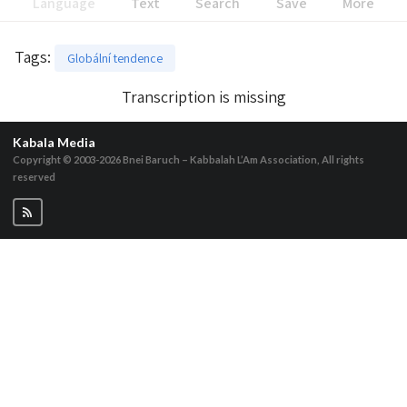
Language
Text
Search
Save
More
Tags
:
Globální tendence
Transcription is missing
Kabala Media
Copyright © 2003-2026
Bnei Baruch – Kabbalah L’Am Association, All rights
reserved