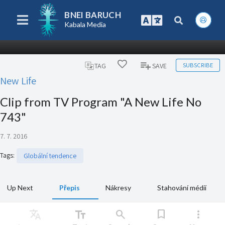
BNEI BARUCH
Kabala Media
SUBSCRIBE
TAG
SAVE
New Life
Clip from TV Program "A New Life No
743"
7. 7. 2016
Tags
:
Globální tendence
Up Next
Přepis
Nákresy
Stahování médií
Translate
text_fields
search
bookmark
more_vert