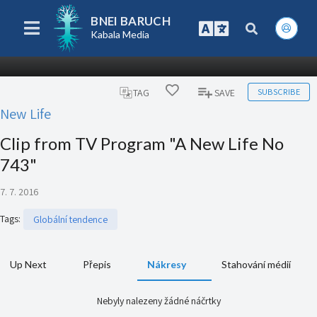
BNEI BARUCH
Kabala Media
SUBSCRIBE
TAG
SAVE
New Life
Clip from TV Program "A New Life No
743"
7. 7. 2016
Tags
:
Globální tendence
Up Next
Přepis
Nákresy
Stahování médií
Nebyly nalezeny žádné náčrtky