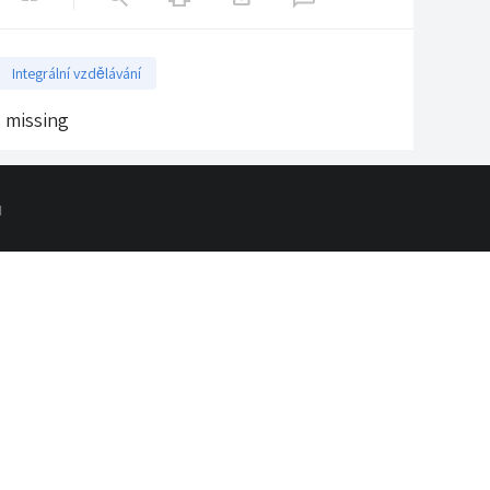
Integrální vzdělávání
s missing
d