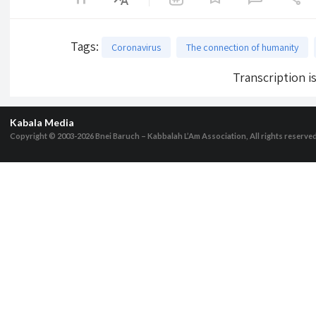
Tags
:
Coronavirus
The connection of humanity
Transcription i
Kabala Media
Copyright © 2003-2026
Bnei Baruch – Kabbalah L’Am Association, All rights reserve