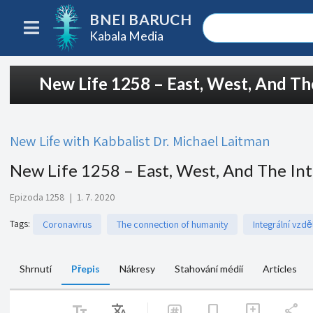
BNEI BARUCH
Kabala Media
New Life 1258 – East, West, And Th
New Life with Kabbalist Dr. Michael Laitman
New Life 1258 – East, West, And The In
Epizoda 1258
|
1. 7. 2020
Tags
:
Coronavirus
The connection of humanity
Integrální vzdě
Shrnutí
Přepis
Nákresy
Stahování médií
Articles
text_fields
Translate
share
bookmark
add_comment