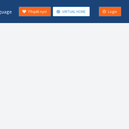
guage
Přispět nyní
VIRTUAL HOME
Login