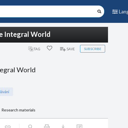
Lan
e Integral World
SUBSCRIBE
TAG
SAVE
tegral World
lávání
Research materials
print
download
link
search