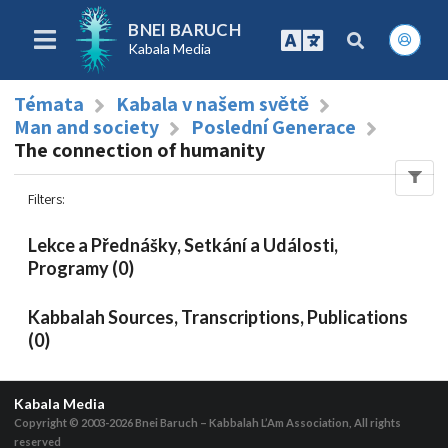
BNEI BARUCH
Kabala Media
Témata
Kabala v našem světě
Man and society
Poslední Generace
The connection of humanity
Filters
:
Lekce a Přednášky, Setkání a Události,
Programy (0)
Kabbalah Sources, Transcriptions, Publications
(0)
Kabala Media
Copyright © 2003-2026
Bnei Baruch – Kabbalah L’Am Association, All rights
reserved