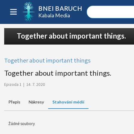
BNEI BARUCH
Kabala Media
Together about important things.
Together about important things
Together about important things.
Epizoda 1
|
14. 7. 2020
Přepis
Nákresy
Stahování médií
Žádné soubory