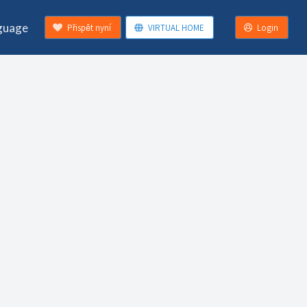
guage
Přispět nyní
VIRTUAL HOME
Login