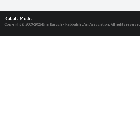
Kabala Media
Copyright © 2003-2026
Bnei Baruch – Kabbalah L’Am Association, All rights reserve