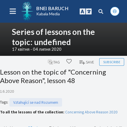
BNEI BARUCH
Kabala Media
Series of lessons on the
topic: undefined
17 квітня - 04 липня 2020
SUBSCRIBE
TAG
SAVE
Lesson on the topic of "Concerning
Above Reason", lesson 48
1.6.2020
Tags
:
Vztahující se nad Rozumem
To all the lessons of the collection:
Concerning Above Reason 2020