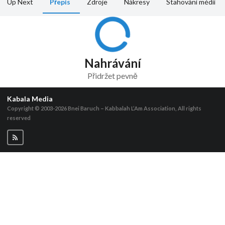
Up Next
Přepis
Zdroje
Nákresy
Stahování médií
Nahrávání
Přidržet pevně
Kabala Media
Copyright © 2003-2026
Bnei Baruch – Kabbalah L’Am Association, All rights
reserved