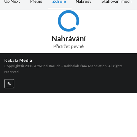
Up Next
Přepis
Zdroje
Nákresy
Stahování médií
Nahrávání
Přidržet pevně
Kabala Media
Copyright © 2003-2026
Bnei Baruch – Kabbalah L’Am Association, All rights
reserved