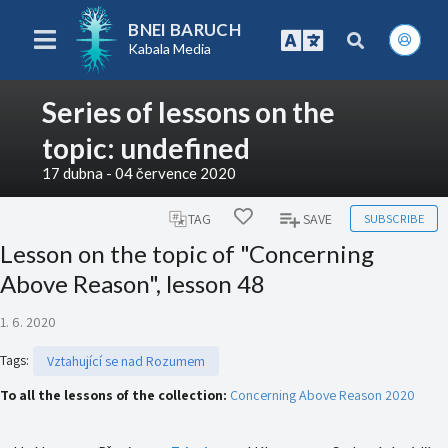
BNEI BARUCH
Kabala Media
Series of lessons on the
topic: undefined
17 dubna - 04 července 2020
SUBSCRIBE
TAG
SAVE
Lesson on the topic of "Concerning
Above Reason", lesson 48
1. 6. 2020
Tags
:
Vztahující se nad Rozumem
To all the lessons of the collection:
Concerning Above Reason 2020