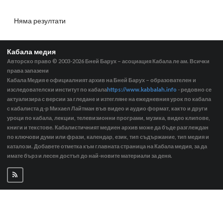
Няма резултати
Кабала медия
Авторско право © 2003-2026
Бней Барух – асоциация Кабала ле ам. Всички
права запазени
Кабала Медия е официалният архив на Бней Барух – образователен и
изследователски институт по кабала
https://www.kabbalah.info
- редовно се
актуализира с версии за гледане и изтегляне на ежедневния урок по кабала
с кабалиста д-р Михаел Лайтман във видео и аудио формат, както и други
уроци по кабала, лекции, телевизионни програми, музика, видео клипове,
книги и текстове. Кабалистичният медиен архив може да бъде разглеждан
по ключови думи или фрази, календар, език, тип съдържание, тип медия и
каталози. Добавете отметка към главната страница на Кабала медия, за да
имате бърз и лесен достъп до най-новите материали за деня.