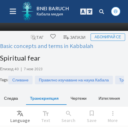
BNEI BARUCH
Кабала медия
АБОНИРАЙ СЕ
ТАГ
ЗАПАЗИ
Basic concepts and terms in Kabbalah
Spiritual fear
Епизод 40
|
7 ное 2023
Tags
:
Сливане
Правилно изучаване на наука Кабала
Треп
Следва
Транскрипция
Чертежи
Изтегляния
Translate
text_fields
search
bookmark
more_vert
Language
Text
Search
Save
More