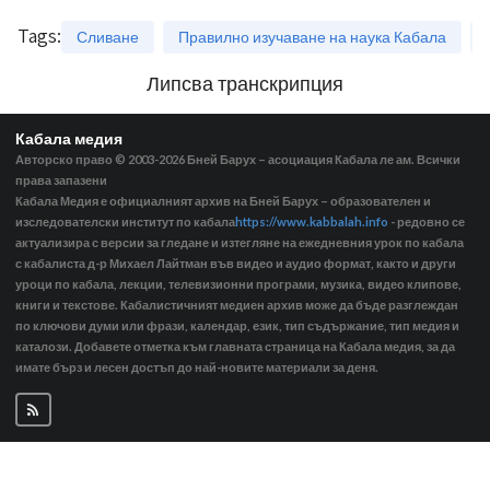
Tags
:
Сливане
Правилно изучаване на наука Кабала
Липсва транскрипция
Кабала медия
Авторско право © 2003-2026
Бней Барух – асоциация Кабала ле ам. Всички
права запазени
Кабала Медия е официалният архив на Бней Барух – образователен и
изследователски институт по кабала
https://www.kabbalah.info
- редовно се
актуализира с версии за гледане и изтегляне на ежедневния урок по кабала
с кабалиста д-р Михаел Лайтман във видео и аудио формат, както и други
уроци по кабала, лекции, телевизионни програми, музика, видео клипове,
книги и текстове. Кабалистичният медиен архив може да бъде разглеждан
по ключови думи или фрази, календар, език, тип съдържание, тип медия и
каталози. Добавете отметка към главната страница на Кабала медия, за да
имате бърз и лесен достъп до най-новите материали за деня.