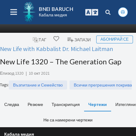
BNEI BARUCH
Кабала медия
АБОНИРАЙ СЕ
ТАГ
ЗАПАЗИ
New Life with Kabbalist Dr. Michael Laitman
New Life 1320 – The Generation Gap
Епизод 1320
|
10 окт 2021
Tags
:
Възпитание и Семейство
Всички прегрешения покрива 
Следва
Резюме
Транскрипция
Чертежи
Изтегляни
Не са намерени чертежи
Кабала медия