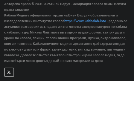
Авторско право © 2003-2026
Бней Барух – асоциация Кабала ле ам. Всички
права запазени
Кабала Медия е официалният архив на Бней Барух – образователен и
изследователски институт по кабала
https://www.kabbalah.info
- редовно се
актуализира с версии за гледане и изтегляне на ежедневния урок по кабала
с кабалиста д-р Михаел Лайтман във видео и аудио формат, както и други
уроци по кабала, лекции, телевизионни програми, музика, видео клипове,
книги и текстове. Кабалистичният медиен архив може да бъде разглеждан
по ключови думи или фрази, календар, език, тип съдържание, тип медия и
каталози. Добавете отметка към главната страница на Кабала медия, за да
имате бърз и лесен достъп до най-новите материали за деня.