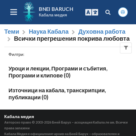
BNEI BARUCH
Кабала медия
Теми
Наука Кабала
Духовна работа
Всички прегрешения покрива любовта
Филтри
:
Уроци и лекции, Програми и събития,
Програми и клипове (0)
Източници на кабала, транскрипции,
публикации (0)
Кабала медия
Авторско право © 2003-2026
Бней Барух – асоциация Кабала ле ам. Всички
права запазени
Кабала Медия е официалният архив на Бней Барух – образователен и