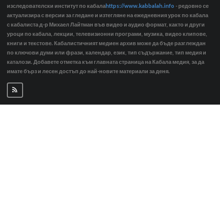
изследователски институт по кабала
https://www.kabbalah.info
- редовно се
актуализира с версии за гледане и изтегляне на ежедневния урок по кабала
с кабалиста д-р Михаел Лайтман във видео и аудио формат, както и други
уроци по кабала, лекции, телевизионни програми, музика, видео клипове,
книги и текстове. Кабалистичният медиен архив може да бъде разглеждан
по ключови думи или фрази, календар, език, тип съдържание, тип медия и
каталози. Добавете отметка към главната страница на Кабала медия, за да
имате бърз и лесен достъп до най-новите материали за деня.