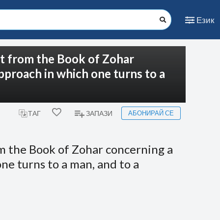
Език
pt from the Book of Zohar
pproach in which one turns to a
АБОНИРАЙ СЕ
ТАГ
ЗАПАЗИ
om the Book of Zohar concerning a
ne turns to a man, and to a