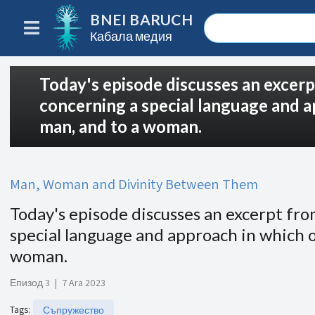
BNEI BARUCH
Кабала медия
Today's episode discusses an excer
concerning a special language and a
man, and to a woman.
Man, Woman and Divinity Between Them
Today's episode discusses an excerpt fr
special language and approach in which o
woman.
Епизод 3
|
7 Ara 2023
Tags
:
Съпружество