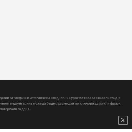
ерсии за гледане и изтегляне на ежедневния урок по кабала с кабалиста д-р
тичният медиен архив може да бъде разглеждан по ключови думи или фрази,
 материали за деня.