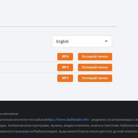
English
MP4
Копирай линка
MP4
Копирай линка
MP3
Копирай линка
ва запазени
ателски институт по кабала
https://www.kabbalah.info
- редовно се актуализира с в
кции, телевизионни програми, музика, видео клипове, книги и текстове. Кабалис
лавната страница на Кабала медия, за да имате бърз и лесен достъп до най-новите