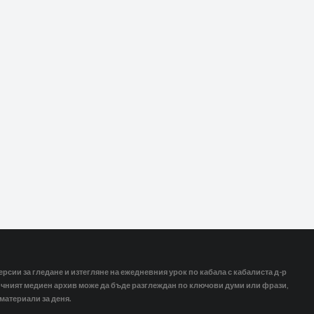
ерсии за гледане и изтегляне на ежедневния урок по кабала с кабалиста д-р
тичният медиен архив може да бъде разглеждан по ключови думи или фрази,
 материали за деня.