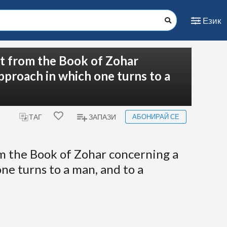
Език
pt from the Book of Zohar
pproach in which one turns to a
АБОНИРАЙ СЕ
ТАГ
ЗАПАЗИ
om the Book of Zohar concerning a
ne turns to a man, and to a