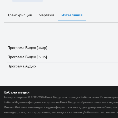
Транскрипция
Чертежи
Изтегляния
Програма Видео [360p]
Програма Видео [720p]
Програма Аудио
Кабала медия
Авторско право © 2003-2026
Бней Барух – асоциация Кабала ле ам. Всички пра
Кабала Медия е официалният архив на Бней Барух – образователен и изследов
Михаел Лайтман във видео и аудио формат, както и други уроци по кабала, ле
календар, език, тип съдържание, тип медия и каталози. Добавете отметка към г