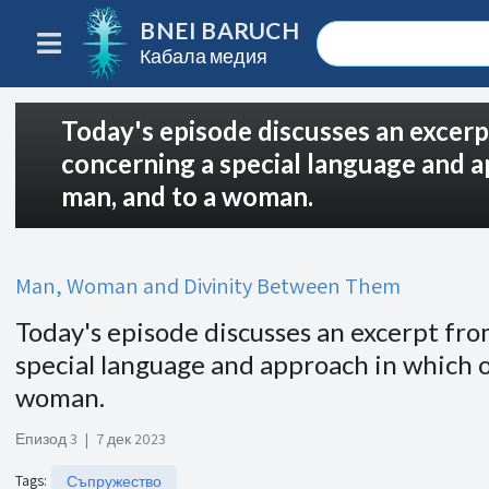
BNEI BARUCH
Кабала медия
Today's episode discusses an excer
concerning a special language and a
man, and to a woman.
Man, Woman and Divinity Between Them
Today's episode discusses an excerpt fr
special language and approach in which o
woman.
Епизод 3
|
7 дек 2023
Tags
:
Съпружество