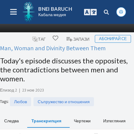
BNEI BARUCH
Кабала медия
АБОНИРАЙ СЕ
ТАГ
ЗАПАЗИ
Man, Woman and Divinity Between Them
Today's episode discusses the opposites,
the contradictions between men and
women.
Епизод 2
|
23 ное 2023
Tags
:
Любов
Съпружество и отношения
Следва
Транскрипция
Чертежи
Изтегляния