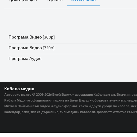
Програма Видео [360p]
Програма Видео [720p]
Програма Аудио
Кабала медия
Авторско право © 2003-2026
Бней Барух – асоциация Кабала ле ам. Всички пра
Кабала Медия е официалният архив на Бней Барух – образователен и изследов
Михаел Лайтман във видео и аудио формат, както и други уроци по кабала, ле
календар, език, тип съдържание, тип медия и каталози. Добавете отметка към г