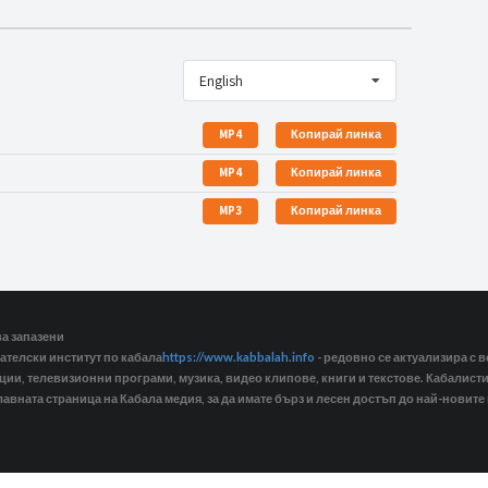
English
MP4
Копирай линка
MP4
Копирай линка
MP3
Копирай линка
ва запазени
ателски институт по кабала
https://www.kabbalah.info
- редовно се актуализира с в
кции, телевизионни програми, музика, видео клипове, книги и текстове. Кабалис
лавната страница на Кабала медия, за да имате бърз и лесен достъп до най-новите