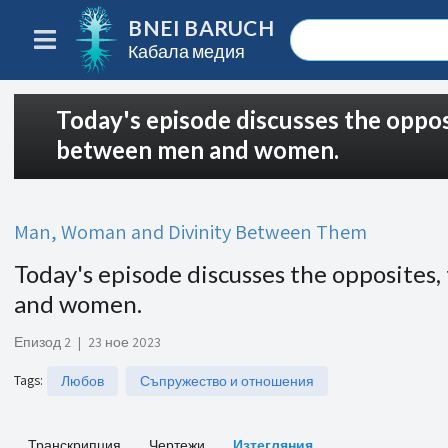
BNEI BARUCH
Кабала медия
Today's episode discusses the oppos
between men and women.
Man, Woman and Divinity Between Them
Today's episode discusses the opposites
and women.
Епизод 2
|
23 ное 2023
Tags
:
Любов
Съпружество и отношения
Транскрипция
Чертежи
Изтегляния