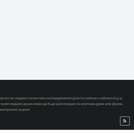
ерсии за гледане и изтегляне на ежедневния урок по кабала с кабалиста д-р
тичният медиен архив може да бъде разглеждан по ключови думи или фрази,
 материали за деня.