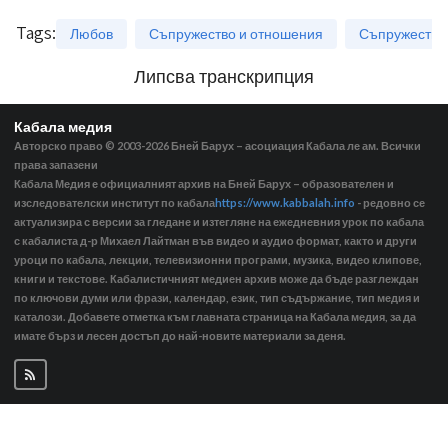
Tags
:
Любов
Съпружество и отношения
Съпружество
Липсва транскрипция
Кабала медия
Авторско право © 2003-2026
Бней Барух – асоциация Кабала ле ам. Всички
права запазени
Кабала Медия е официалният архив на Бней Барух – образователен и
изследователски институт по кабала
https://www.kabbalah.info
- редовно се
актуализира с версии за гледане и изтегляне на ежедневния урок по кабала
с кабалиста д-р Михаел Лайтман във видео и аудио формат, както и други
уроци по кабала, лекции, телевизионни програми, музика, видео клипове,
книги и текстове. Кабалистичният медиен архив може да бъде разглеждан
по ключови думи или фрази, календар, език, тип съдържание, тип медия и
каталози. Добавете отметка към главната страница на Кабала медия, за да
имате бърз и лесен достъп до най-новите материали за деня.