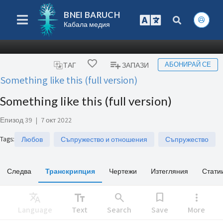
BNEI BARUCH
Кабала медия
АБОНИРАЙ СЕ
ТАГ
ЗАПАЗИ
Something like this (full version)
Something like this (full version)
Епизод 39
|
7 окт 2022
Tags
:
Любов
Съпружество и отношения
Съпружество
Следва
Транскрипция
Чертежи
Изтегляния
Стати
Translate
text_fields
search
bookmark
more_vert
Language
Text
Search
Save
More