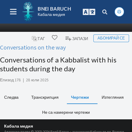
BNEI BARUCH
Кабала медия
АБОНИРАЙ СЕ
ТАГ
ЗАПАЗИ
Conversations on the way
Conversations of a Kabbalist with his
students during the day
Епизод 178
|
28 юли 2025
Следва
Транскрипция
Чертежи
Изтегляния
Не са намерени чертежи
Кабала медия
Авторско право © 2003-2026
Бней Барух – асоциация Кабала ле ам. Всички