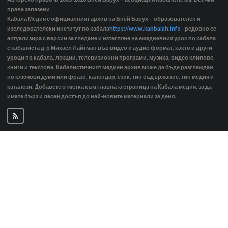
права запазени
Кабала Медия е официалният архив на Бней Барух – образователен и
изследователски институт по кабала
https://www.kabbalah.info
- редовно се
актуализира с версии за гледане и изтегляне на ежедневния урок по кабала
с кабалиста д-р Михаел Лайтман във видео и аудио формат, както и други
уроци по кабала, лекции, телевизионни програми, музика, видео клипове,
книги и текстове. Кабалистичният медиен архив може да бъде разглеждан
по ключови думи или фрази, календар, език, тип съдържание, тип медия и
каталози. Добавете отметка към главната страница на Кабала медия, за да
имате бърз и лесен достъп до най-новите материали за деня.