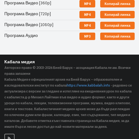
Програма Видео [360p]
MP4
Копирай линка
Програма Видео [720p]
MP4
Копирай линка
Програма Видео [1080p]
MP4
Копирай линка
Програма Аудио
MP3
Копирай линка
Кабала медия
Авторско право © 2003-2026
Бней Барух – асоциация Кабала ле ам. Всички
права запазени
Кабала Медия е официалният архив на Бней Барух – образователен и
изследователски институт по кабала
https://www.kabbalah.info
- редовно се
актуализира с версии за гледане и изтегляне на ежедневния урок по кабала
с кабалиста д-р Михаел Лайтман във видео и аудио формат, както и други
уроци по кабала, лекции, телевизионни програми, музика, видео клипове,
книги и текстове. Кабалистичният медиен архив може да бъде разглеждан
по ключови думи или фрази, календар, език, тип съдържание, тип медия и
каталози. Добавете отметка към главната страница на Кабала медия, за да
имате бърз и лесен достъп до най-новите материали за деня.