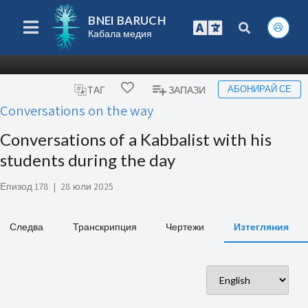
BNEI BARUCH
Кабала медия
АБОНИРАЙ СЕ
ТАГ
ЗАПАЗИ
Conversations on the way
Conversations of a Kabbalist with his
students during the day
Епизод 178
|
28 юли 2025
Следва
Транскрипция
Чертежи
Изтегляния