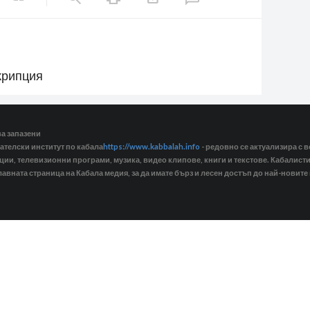
крипция
ва запазени
ателски институт по кабала
https://www.kabbalah.info
- редовно се актуализира с в
кции, телевизионни програми, музика, видео клипове, книги и текстове. Кабалис
лавната страница на Кабала медия, за да имате бърз и лесен достъп до най-новите