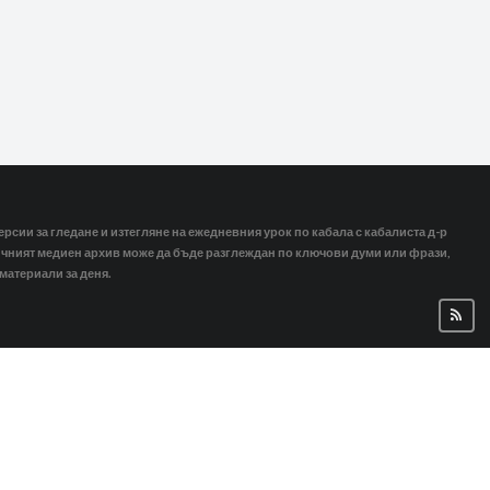
ерсии за гледане и изтегляне на ежедневния урок по кабала с кабалиста д-р
тичният медиен архив може да бъде разглеждан по ключови думи или фрази,
 материали за деня.