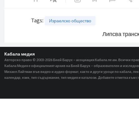
Tags
:
Израелско общество
Липсва транс
Кабала медия
Авторско право © 2003-2026
Бней Барух – асоциация Кабала ле ам. Всички пра
Кабала Медия е официалният архив на Бней Барух – образователен и изследов
Михаел Лайтман във видео и аудио формат, както и други уроци по кабала, ле
календар, език, тип съдържание, тип медия и каталози. Добавете отметка към г