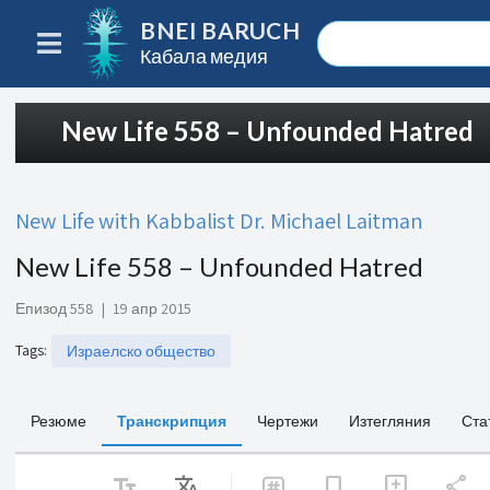
BNEI BARUCH
Кабала медия
New Life 558 – Unfounded Hatred
New Life with Kabbalist Dr. Michael Laitman
New Life 558 – Unfounded Hatred
Епизод 558
|
19 апр 2015
Tags
:
Израелско общество
Резюме
Транскрипция
Чертежи
Изтегляния
Ста
text_fields
Translate
share
bookmark
add_comment